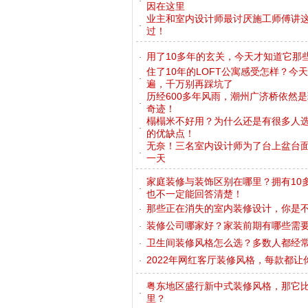
因在这里
业主和室内设计师最讨厌施工师傅讲这
过！
用了10多年的玄关，今天才知道它那
住了10年的LOFT公寓感受怎样？今
遍，千万别再踩坑了
历经600多年风雨，潮州广济桥依然
奇迹！
榻榻米不好用？为什么还是有很多人
的优缺点！
无奈！三名室内设计师为了台上盆台
一天
家庭装修与装饰区别在哪里？拥有10
也不一定能回答清楚！
那些正在消失的室内装修设计，你是
装修公司哪家好？家装前期有哪些需
卫生间装修风格怎么选？多数人都经常
2022年网红客厅装修风格，每款都让
粤东地区盛行新中式装修风格，那它
里？