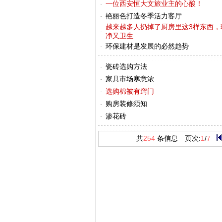
一位西安恒大文旅业主的心酸！
艳丽色打造冬季活力客厅
越来越多人扔掉了厨房里这3样东西，
净又卫生
环保建材是发展的必然趋势
瓷砖选购方法
家具市场寒意浓
选购棉被有窍门
购房装修须知
渗花砖
共
254
条信息 页次:
1
/
7