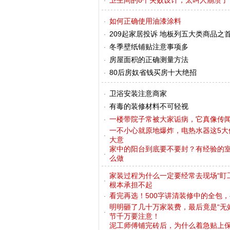
卫生间的8个失败设计，太叫人崩溃了
如何正确使用油漆涂料
209起家居投诉 地板列五大类商品之
冬季壁纸铺贴注意事项多
房屋面积的正确测量方法
80后房奴省钱买房十大绝招
卫浴安装注意商家
有毒的装修材料不可轻视
一楼带院子常被大家诟病，它真像传
一不小心就原地爆炸，电热水器这5大
大意
家中的阳台到底要不要封？有经验的
么做
家装过程为什么一定要经常去现场“盯工
根本承担不起
看完再选！500字讲清装修中的全包
明明砸了几十万家装费，最后竟是“无
节千万要注意！
泥工师傅铺完砖后，为什么着急贴上