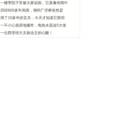
一楼带院子常被大家诟病，它真像传闻中
历经600多年风雨，潮州广济桥依然是
用了10多年的玄关，今天才知道它那些
一不小心就原地爆炸，电热水器这5大使
一位西安恒大文旅业主的心酸！