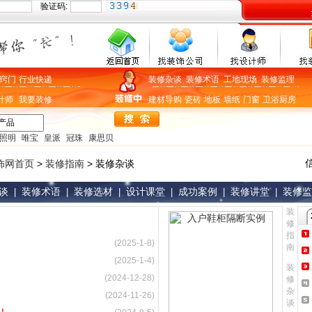
验证码:
窍门
行业快递
装修杂谈
装修术语
工地现场
装修监理
计师
我要装修
建材导购
瓷砖
地板
墙纸
门窗
卫浴
厨房
照明
唯宝
皇派
冠珠
康思贝
饰网首页
>
装修指南
> 装修杂谈
谈
装修术语
装修选材
设计课堂
成功案例
装修讲堂
装修监
|
|
|
|
|
|
装
修
指
(2025-1-8)
南
(2025-1-4)
装
(2024-12-28)
修
杂
(2024-11-26)
谈