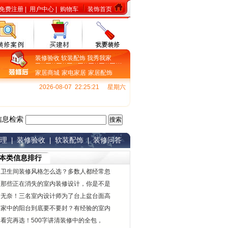
免费注册
|
用户中心
|
购物车
装饰首页
装修验收
软装配饰
我秀我家
家居商城
家电家居
家居配饰
2026-08-07 22:25:22
星期六
信息检索
理
装修验收
软装配饰
装修问答
|
|
|
本类信息排行
卫生间装修风格怎么选？多数人都经常忽
那些正在消失的室内装修设计，你是不是
无奈！三名室内设计师为了台上盆台面高
家中的阳台到底要不要封？有经验的室内
看完再选！500字讲清装修中的全包，