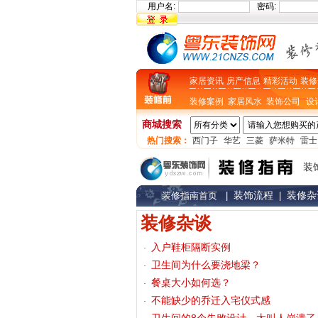
用户名:
密码:
家居资讯
房产信息
精彩活动
装修
装修案例
家居风水
装饰公司
设
商城搜索
热门搜索：
西门子
华艺
三菱
萨米特
雷士
装
装饰流程
装修杂
装修指南首页
|
|
装修杂谈
入户鞋柜隔断实例
卫生间为什么要浇地梁？
餐桌大小如何选？
不能缺少的乔迁入宅仪式感