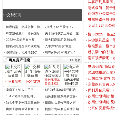
从客厅到儿童房
意式极简：简于
刘强东办公室最
中交和汇湾
粤东铁路枢纽迎
明日！224套公
跨界转型、突破创新，神
7字头！65平看海！7
粤东规模最大！汕头国际
关于我司参加上海企一健
楼市2025：破
2022年底前所有市县
恒大回应海花岛39栋楼
从沙漠到星空：军
瑞银预言：楼市
如果买到房企倒闭或烂尾
入手深圳“南玻”城更
断供潮中的“法拍
华润置地：拟发行25亿
贝壳的理想与“云柜台”
南京顶级豪宅：
粤东房产信息
>> 更多
懋源·璟玺 顶级
绿城杭州滨江摩
江阴仁恒·棠颂 
汕头龙湖区
汕头金平区
中交和璟湾
中交和汇湾
深源津福世
碧桂园·新
东莞保利首铸天
汕头市天属装饰工程有限公司
卖疯了！汕头二手房
6月汕头这9盘能否顺利
保利秀台天珺35
汕头市爱富兰装饰工程有限公司
苏州仁恒耦前“相
154㎡简约风样板间，
汕头潮阳区东昇新世界-
汕头星艺装饰公司
苏州仁恒耦前“见
汕头金平龙光臻品阳光誉
揭露汕头房价不降之谜
汕头市指南针装饰设计有限公司
北京佑安府售楼
房价上涨将倒逼新政出台
揭阳计划年底前购建首期
汕头市大斑马环境设计有限公司