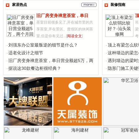
家居热点
装修指南
旧厂房变身禅意茶室，单日
茶室目前很多见了,开在城市里的共
吊
享茶室,开在景区、度假区的休闲茶
梁
室,但是你有见过...[
阅读全文
]
考 
刘强东办公室最叛逆的细节是什么？
顶上有梁怎么软
适老化设计之细节
这种墙边的梁怎
旧厂房变身禅意茶室，单日营业额超5万，两
遇到墙边的梁时
据说这30款餐边柜很经典？
隐形门施工关键