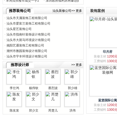
本周汕头楼市成交一手2
深圳政府福利房再爆违扩
揭阳艺通装饰工程有限公司
潮州市雅园装饰设计有限公司
推荐装饰公司
装饰案例
汕头装修公司>> 更多
汕头市宇丰环境设计有限公司
汕头市天属装饰工程有限公司
汕头市爱富兰装饰工程有限公司
汕头星艺装饰公司
汕头市指南针装饰设计有限公司
汕头市大斑马环境设计有限公司
揭阳艺通装饰工程有限公司
潮州市雅园装饰设计有限公司
印月府
汕头市宇丰环境设计有限公司
装修主材:
1200
工费辅料:
1300
推荐设计师
>> 更多
李仕鸿
杨伟钦
蔡烈波
郭少雄
蓝堡国际公寓
装修主材:
1200
工费辅料:
1300
陈友发
郑少文
芮楚儿
洪伟