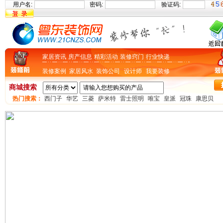
用户名:
密码:
验证码:
家居资讯
房产信息
精彩活动
装修窍门
行业快递
装修案例
家居风水
装饰公司
设计师
我要装修
商城搜索
热门搜索：
西门子
华艺
三菱
萨米特
雷士照明
唯宝
皇派
冠珠
康思贝