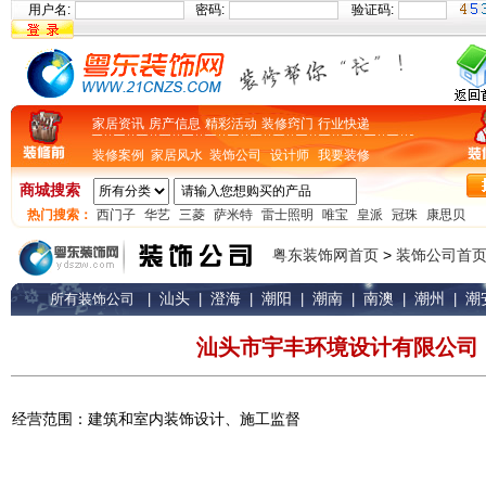
用户名:
密码:
验证码:
家居资讯
房产信息
精彩活动
装修窍门
行业快递
装修案例
家居风水
装饰公司
设计师
我要装修
商城搜索
热门搜索：
西门子
华艺
三菱
萨米特
雷士照明
唯宝
皇派
冠珠
康思贝
粤东装饰网首页
>
装饰公司首
汕头
澄海
潮阳
潮南
南澳
潮州
潮
所有装饰公司
|
|
|
|
|
|
|
汕头市宇丰环境设计有限公司
经营范围：建筑和室内装饰设计、施工监督