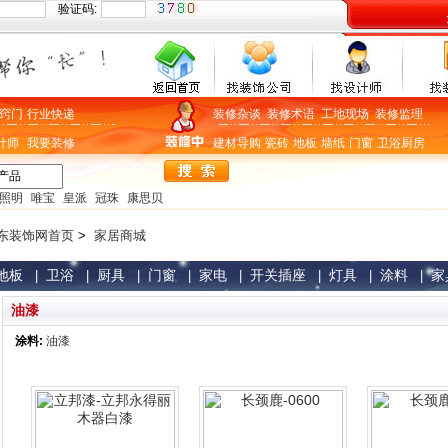
验证码:
窍门
行业快递
装修杂谈
装修术语
工地现场
装修监理
计师
我要装修
建材导购
瓷砖
地板
墙纸
门窗
卫浴
厨房
照明
唯宝
皇派
冠珠
康思贝
东装饰网首页
>
家居商城
地板
卫浴
厨具
门窗
家电
开关插座
灯具
涂料
家
|
|
|
|
|
|
|
|
油漆
涂料:
油漆