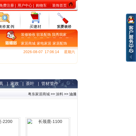
免费注册
|
用户中心
|
购物车
装饰首页
装修验收
软装配饰
我秀我家
家居商城
家电家居
家居配饰
2026-08-07 17:06:14
星期六
具
家政
茶叶
管材管件
|
|
|
粤东家居商城
>>
涂料
>> 油漆