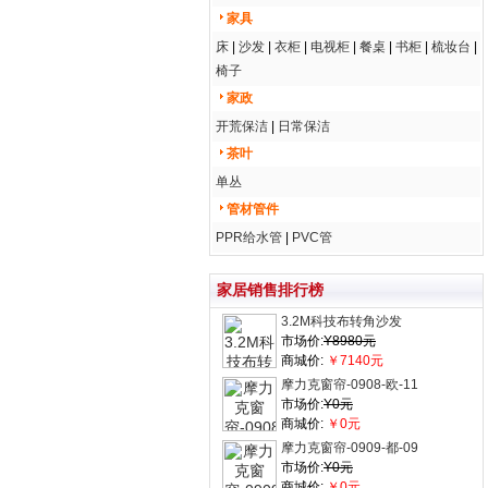
家具
床
|
沙发
|
衣柜
|
电视柜
|
餐桌
|
书柜
|
梳妆台
|
椅子
家政
开荒保洁
|
日常保洁
茶叶
单丛
管材管件
PPR给水管
|
PVC管
家居销售排行榜
3.2M科技布转角沙发
市场价:
Y8980元
商城价:
￥7140元
摩力克窗帘-0908-欧-11
市场价:
Y0元
商城价:
￥0元
摩力克窗帘-0909-都-09
市场价:
Y0元
商城价:
￥0元