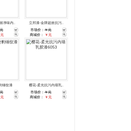
丽净味内..
立邦漆-金牌超效抗污..
元
市场价：
￥元
￥元
商城价：
￥元
豹锤纹漆
樱花-柔光抗污内墙乳..
元
市场价：
￥元
￥元
商城价：
￥元