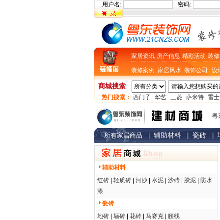
用户名:
密码:
家居资讯
房产信息
精彩活动
装修
装修案例
家居风水
装饰公司
设
商城搜索
热门搜索：
西门子
华艺
三菱
萨米特
雷士
粤
辅助材料
瓷砖
所有家居商品
|
|
|
辅助材料
红砖
|
轻质砖
|
河沙
|
水泥
|
沙砖
|
胶泥
|
防水
漆
瓷砖
地砖
|
墙砖
|
花砖
|
马赛克
|
腰线