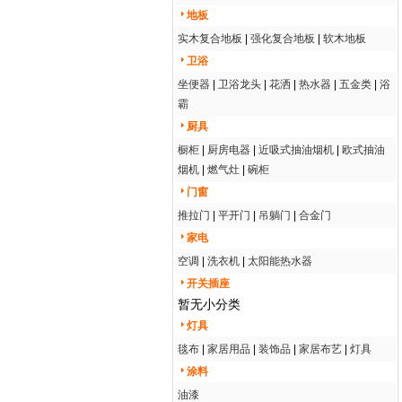
地板
实木复合地板
|
强化复合地板
|
软木地板
卫浴
坐便器
|
卫浴龙头
|
花洒
|
热水器
|
五金类
|
浴
霸
厨具
橱柜
|
厨房电器
|
近吸式抽油烟机
|
欧式抽油
烟机
|
燃气灶
|
碗柜
门窗
推拉门
|
平开门
|
吊躺门
|
合金门
家电
空调
|
洗衣机
|
太阳能热水器
开关插座
暂无小分类
灯具
毯布
|
家居用品
|
装饰品
|
家居布艺
|
灯具
涂料
油漆