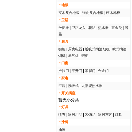
地板
实木复合地板
|
强化复合地板
|
软木地板
卫浴
坐便器
|
卫浴龙头
|
花洒
|
热水器
|
五金类
|
浴
霸
厨具
橱柜
|
厨房电器
|
近吸式抽油烟机
|
欧式抽油
烟机
|
燃气灶
|
碗柜
门窗
推拉门
|
平开门
|
吊躺门
|
合金门
家电
空调
|
洗衣机
|
太阳能热水器
开关插座
暂无小分类
灯具
毯布
|
家居用品
|
装饰品
|
家居布艺
|
灯具
涂料
油漆