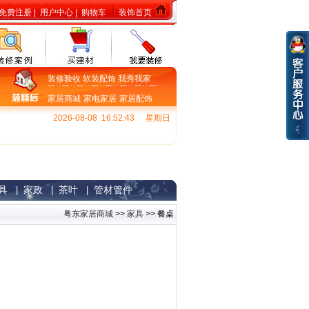
免费注册
|
用户中心
|
购物车
装饰首页
装修验收
软装配饰
我秀我家
家居商城
家电家居
家居配饰
2026-08-08 16:52:44
星期日
具
家政
茶叶
管材管件
|
|
|
粤东家居商城
>>
家具
>> 餐桌