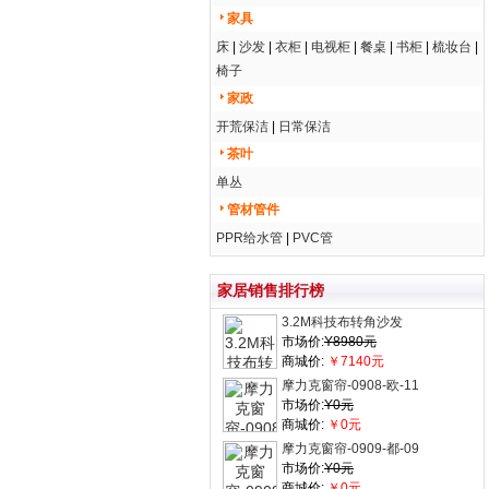
家具
床
|
沙发
|
衣柜
|
电视柜
|
餐桌
|
书柜
|
梳妆台
|
椅子
家政
开荒保洁
|
日常保洁
茶叶
单丛
管材管件
PPR给水管
|
PVC管
家居销售排行榜
3.2M科技布转角沙发
市场价:
Y8980元
商城价:
￥7140元
摩力克窗帘-0908-欧-11
市场价:
Y0元
商城价:
￥0元
摩力克窗帘-0909-都-09
市场价:
Y0元
商城价:
￥0元