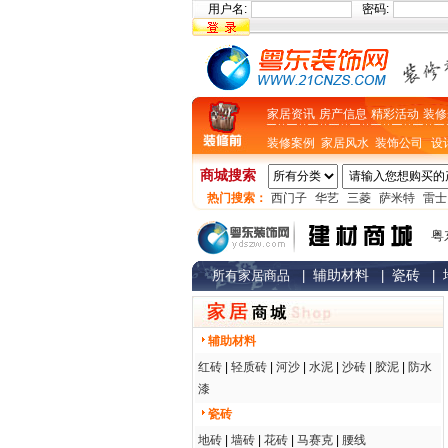
用户名:
密码:
家居资讯
房产信息
精彩活动
装修
装修案例
家居风水
装饰公司
设
商城搜索
热门搜索：
西门子
华艺
三菱
萨米特
雷士
粤
辅助材料
瓷砖
所有家居商品
|
|
|
辅助材料
红砖
|
轻质砖
|
河沙
|
水泥
|
沙砖
|
胶泥
|
防水
漆
瓷砖
地砖
|
墙砖
|
花砖
|
马赛克
|
腰线