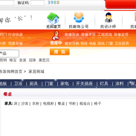
验证码:
窍门
行业快递
装修杂谈
装修术语
工地现场
装修监理
计师
我要装修
建材导购
瓷砖
地板
墙纸
门窗
卫浴
厨房
照明
唯宝
皇派
冠珠
康思贝
东装饰网首页
>
家居商城
地板
卫浴
厨具
门窗
家电
开关插座
灯具
涂料
家
|
|
|
|
|
|
|
|
餐桌
家具:
床
|
沙发
|
衣柜
|
电视柜
|
餐桌
|
书柜
|
梳妆台
|
椅子